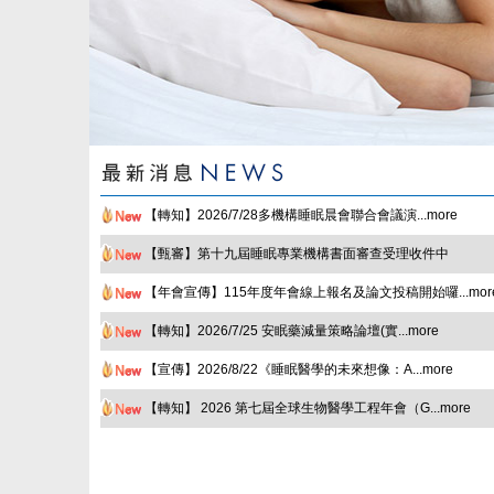
【轉知】2026/7/28多機構睡眠晨會聯合會議演...more
【甄審】第十九屆睡眠專業機構書面審查受理收件中
【年會宣傳】115年度年會線上報名及論文投稿開始囉...mor
【轉知】2026/7/25 安眠藥減量策略論壇(實...more
【宣傳】2026/8/22《睡眠醫學的未來想像：A...more
【轉知】 2026 第七屆全球生物醫學工程年會（G...more