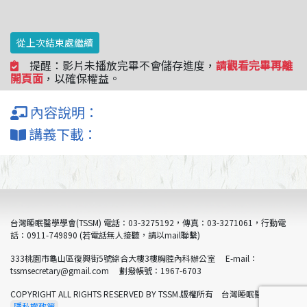
從上次結束處繼續
提醒：影片未播放完畢不會儲存進度，
請觀看完畢再離
開頁面
，以確保權益。
內容說明：
講義下載：
台灣睡眠醫學學會(TSSM) 電話：03-3275192，傳真：03-3271061，行動電
話：0911-749890 (若電話無人接聽，請以mail聯繫)
333桃園市龜山區復興街5號綜合大樓3樓胸腔內科辦公室 E-mail：
tssmsecretary@gmail.com 劃撥帳號：1967-6703
COPYRIGHT ALL RIGHTS RESERVED BY TSSM.版權所有 台灣睡眠醫學學會
隱私權政策