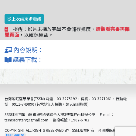
從上次結束處繼續
提醒：影片未播放完畢不會儲存進度，
請觀看完畢再離
開頁面
，以確保權益。
內容說明：
講義下載：
台灣睡眠醫學學會(TSSM) 電話：03-3275192，傳真：03-3271061，行動電
話：0911-749890 (若電話無人接聽，請以mail聯繫)
333桃園市龜山區復興街5號綜合大樓3樓胸腔內科辦公室 E-mail：
tssmsecretary@gmail.com 劃撥帳號：1967-6703
COPYRIGHT ALL RIGHTS RESERVED BY TSSM.版權所有 台灣睡眠醫學學會
隱私權政策