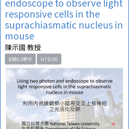
endoscope to observe light
responsive cells in the
suprachiasmatic nucleus in
mouse
陳示國 教授
B類0.5學分
NT$100