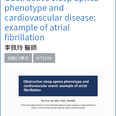
phenotype and
cardiovascular disease:
example of atrial
fibrillation
李佩玲 醫師
B類0.5學分
NT$100