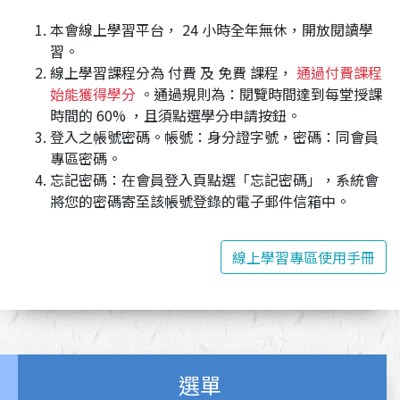
本會線上學習平台， 24 小時全年無休，開放閱讀學
習。
線上學習課程分為 付費 及 免費 課程，
通過付費課程
始能獲得學分
。通過規則為：閱覽時間達到每堂授課
時間的 60% ，且須點選學分申請按鈕。
登入之帳號密碼。帳號：身分證字號，密碼：同會員
專區密碼。
忘記密碼：在會員登入頁點選「忘記密碼」，系統會
將您的密碼寄至該帳號登錄的電子郵件信箱中。
線上學習專區使用手冊
選單