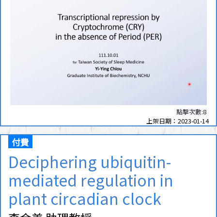
點擊次數:8
上架日期：2023-01-14
付費
Deciphering ubiquitin-
mediated regulation in
plant circadian clock