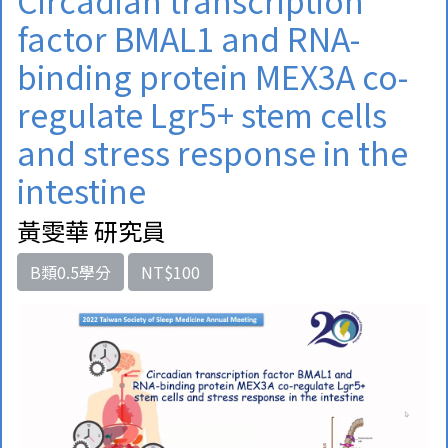
Circadian transcription
factor BMAL1 and RNA-
binding protein MEX3A co-
regulate Lgr5+ stem cells
and stress response in the
intestine
黃雯華 研究員
B類0.5學分
NT$100