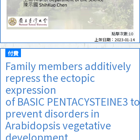
點擊次數:10
上架日期：2023-01-14
付費
Family members additively
repress the ectopic
expression
of BASIC PENTACYSTEINE3 to
prevent disorders in
Arabidopsis vegetative
development