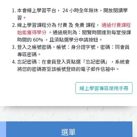
本會線上學習平台， 24 小時全年無休，開放閱讀學
習。
線上學習課程分為 付費 及 免費 課程，
通過付費課程
始能獲得學分
。通過規則為：閱覽時間達到每堂授課
時間的 60% ，且須點選學分申請按鈕。
登入之帳號密碼。帳號：身分證字號，密碼：同會員
專區密碼。
忘記密碼：在會員登入頁點選「忘記密碼」，系統會
將您的密碼寄至該帳號登錄的電子郵件信箱中。
線上學習專區使用手冊
選單