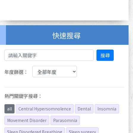
快速搜尋
搜尋
年度篩選：
熱門關鍵字搜尋：
all
Central Hypersomnolence
Dental
Insomnia
Movement Disorder
Parasomnia
Sleep Disordered Breathing
Sleep surgery