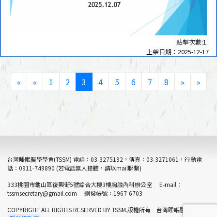
點擊次數:1
上架日期：2025-12-17
«
«
1
2
3
4
5
6
7
8
»
»
台灣睡眠醫學學會(TSSM) 電話：03-3275192，傳真：03-3271061，行動電
話：0911-749890 (若電話無人接聽，請以mail聯繫)
333桃園市龜山區復興街5號綜合大樓3樓胸腔內科辦公室 E-mail：
tssmsecretary@gmail.com 劃撥帳號：1967-6703
COPYRIGHT ALL RIGHTS RESERVED BY TSSM.版權所有 台灣睡眠醫學學會