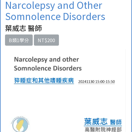
Narcolepsy and Other
Somnolence Disorders
葉威志 醫師
B類1學分
NT$200