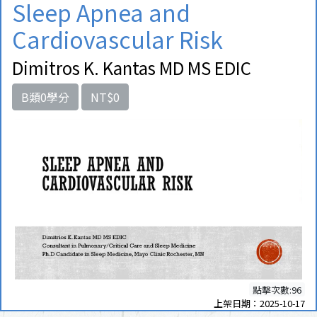
Sleep Apnea and
Cardiovascular Risk
Dimitros K. Kantas MD MS EDIC
B類0學分
NT$0
點擊次數:96
上架日期：2025-10-17