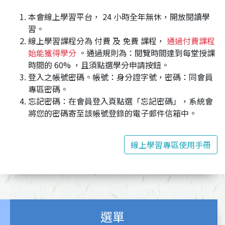
本會線上學習平台， 24 小時全年無休，開放閱讀學
習。
線上學習課程分為 付費 及 免費 課程，
通過付費課程
始能獲得學分
。通過規則為：閱覽時間達到每堂授課
時間的 60% ，且須點選學分申請按鈕。
登入之帳號密碼。帳號：身分證字號，密碼：同會員
專區密碼。
忘記密碼：在會員登入頁點選「忘記密碼」，系統會
將您的密碼寄至該帳號登錄的電子郵件信箱中。
線上學習專區使用手冊
選單