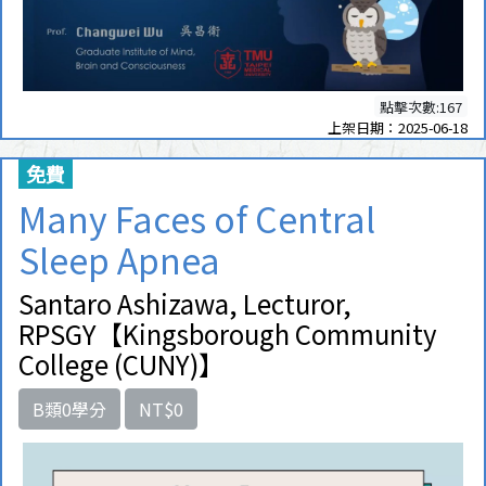
點擊次數:167
上架日期：2025-06-18
免費
Many Faces of Central
Sleep Apnea
Santaro Ashizawa, Lecturor,
RPSGY【Kingsborough Community
College (CUNY)】
B類0學分
NT$0