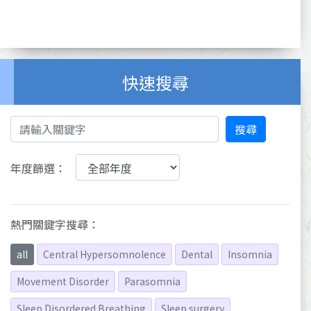
快速搜尋
搜尋
年度篩選：
熱門關鍵字搜尋：
all
Central Hypersomnolence
Dental
Insomnia
Movement Disorder
Parasomnia
Sleep Disordered Breathing
Sleep surgery