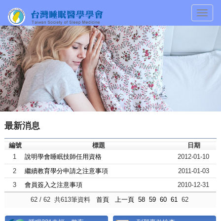
Togg
navig
最新消息
編號
標題
日期
1
說明學會睡眠技師任用資格
2012-01-10
2
繼續教育學分申請之注意事項
2011-01-03
3
會員簽入之注意事項
2010-12-31
62 / 62 共613筆資料
首頁
上一頁
58
59
60
61
62