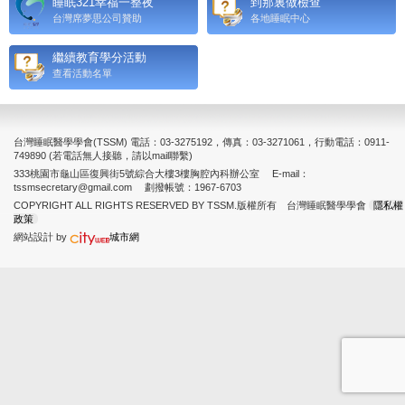
睡眠321幸福一整夜
到那裏做檢查
台灣席夢思公司贊助
各地睡眠中心
繼續教育學分活動
查看活動名單
台灣睡眠醫學學會(TSSM) 電話：03-3275192，傳真：03-3271061，行動電話：0911-
749890 (若電話無人接聽，請以mail聯繫)
333桃園市龜山區復興街5號綜合大樓3樓胸腔內科辦公室 E-mail：
tssmsecretary@gmail.com 劃撥帳號：1967-6703
COPYRIGHT ALL RIGHTS RESERVED BY TSSM.版權所有 台灣睡眠醫學學會
隱私權
政策
網站設計 by
城市網