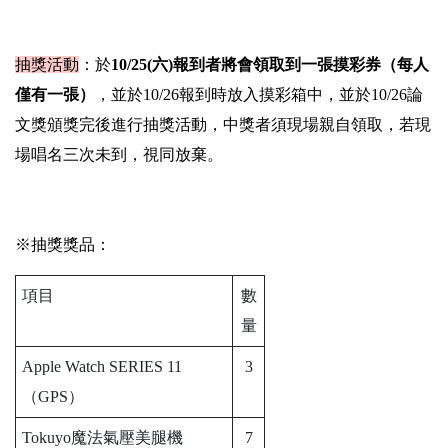
抽獎活動
：於
10/25(
六
)
報到者將會領取到一張摸彩券（每人
僅有一張）
，並於10/26報到時放入摸彩箱中，並於10/26論
文獎頒獎完後進行抽獎活動，中獎者須現場親自領取，若現
場唱名三次未到，視同放棄。
※抽獎獎品：
項目
數
量
Apple Watch SERIES 11
3
（GPS）
Tokuyo魔法氣壓美腿機
7