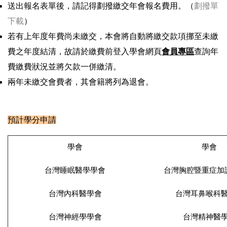
送出報名表單後，請記得劃撥繳交年會報名費用。（
劃撥單
下載
）
若有上年度年費尚未繳交，本會將自動將繳交款項挪至未繳
費之年度結清，故請於繳費前登入學會網頁
會員專區
查詢年
費繳費狀況並將欠款一併繳清。
兩年未繳交會費者，其會籍將列為退會。
預計學分申請
學會
學會
台灣睡眠醫學學會
台灣胸腔暨重症加
台灣內科醫學會
台灣耳鼻喉科
台灣神經學學會
台灣精神醫