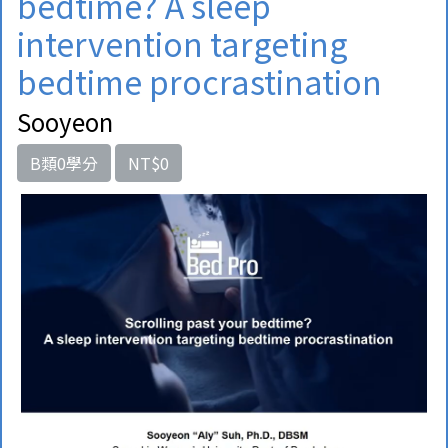
bedtime? A sleep
intervention targeting
bedtime procrastination
Sooyeon
B類0學分
NT$0