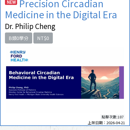
Precision Circadian
NEW
Medicine in the Digital Era
Dr. Philip Cheng
B類0學分
NT$0
點擊次數:187
上架日期：2026-04-21