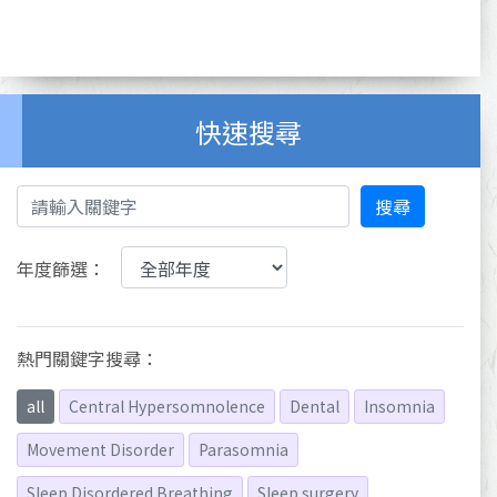
快速搜尋
搜尋
年度篩選：
熱門關鍵字搜尋：
all
Central Hypersomnolence
Dental
Insomnia
Movement Disorder
Parasomnia
Sleep Disordered Breathing
Sleep surgery