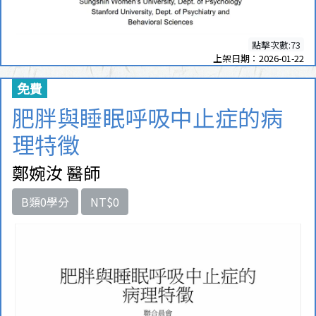
點擊次數:73
上架日期：2026-01-22
免費
肥胖與睡眠呼吸中止症的病
理特徵
鄭婉汝 醫師
B類0學分
NT$0