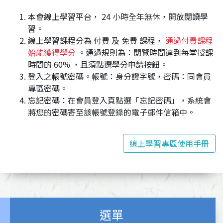
本會線上學習平台， 24 小時全年無休，開放閱讀學
習。
線上學習課程分為 付費 及 免費 課程，
通過付費課程
始能獲得學分
。通過規則為：閱覽時間達到每堂授課
時間的 60% ，且須點選學分申請按鈕。
登入之帳號密碼。帳號：身分證字號，密碼：同會員
專區密碼。
忘記密碼：在會員登入頁點選「忘記密碼」，系統會
將您的密碼寄至該帳號登錄的電子郵件信箱中。
線上學習專區使用手冊
選單