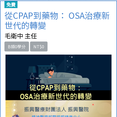
免費
從CPAP到藥物： OSA治療新
世代的轉變
毛衛中 主任
B類0學分
NT$0