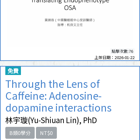
點擊次數:76
上架日期：2026-01-22
免費
Through the Lens of
Caffeine: Adenosine-
dopamine interactions
林宇璇(Yu-Shiuan Lin), PhD
B類0學分
NT$0