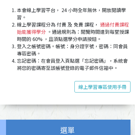
本會線上學習平台， 24 小時全年無休，開放閱讀學
習。
線上學習課程分為 付費 及 免費 課程，
通過付費課程
始能獲得學分
。通過規則為：閱覽時間達到每堂授課
時間的 60% ，且須點選學分申請按鈕。
登入之帳號密碼。帳號：身分證字號，密碼：同會員
專區密碼。
忘記密碼：在會員登入頁點選「忘記密碼」，系統會
將您的密碼寄至該帳號登錄的電子郵件信箱中。
線上學習專區使用手冊
選單