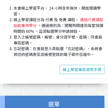
本會線上學習平台， 24 小時全年無休，開放閱讀學
習。
線上學習課程分為 付費 及 免費 課程，
通過付費課程
始能獲得學分
。通過規則為：閱覽時間達到每堂授課
時間的 60% ，且須點選學分申請按鈕。
登入之帳號密碼。帳號：身分證字號，密碼：同會員
專區密碼。
忘記密碼：在會員登入頁點選「忘記密碼」，系統會
將您的密碼寄至該帳號登錄的電子郵件信箱中。
線上學習專區使用手冊
選單