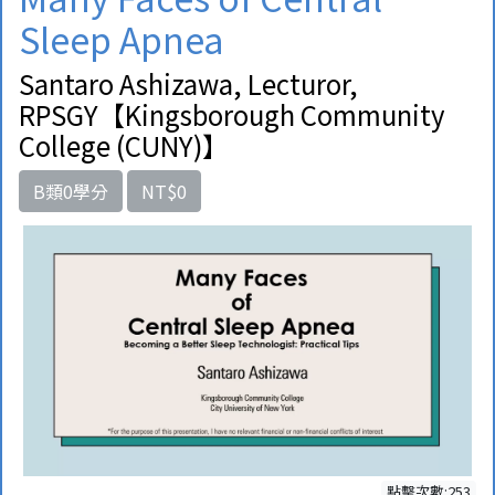
Sleep Apnea
Santaro Ashizawa, Lecturor,
RPSGY【Kingsborough Community
College (CUNY)】
B類0學分
NT$0
點擊次數:253