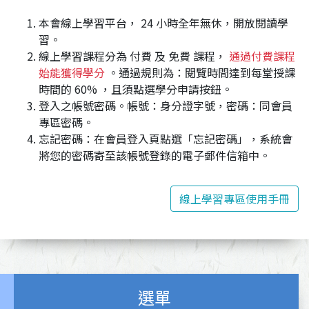
本會線上學習平台， 24 小時全年無休，開放閱讀學
習。
線上學習課程分為 付費 及 免費 課程，
通過付費課程
始能獲得學分
。通過規則為：閱覽時間達到每堂授課
時間的 60% ，且須點選學分申請按鈕。
登入之帳號密碼。帳號：身分證字號，密碼：同會員
專區密碼。
忘記密碼：在會員登入頁點選「忘記密碼」，系統會
將您的密碼寄至該帳號登錄的電子郵件信箱中。
線上學習專區使用手冊
選單