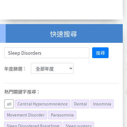
快速搜尋
搜尋
年度篩選：
熱門關鍵字搜尋：
all
Central Hypersomnolence
Dental
Insomnia
Movement Disorder
Parasomnia
Sleep Disordered Breathing
Sleep surgery