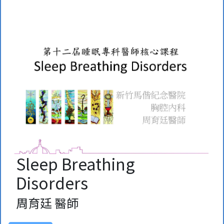
Sleep Breathing
Disorders
周育廷 醫師