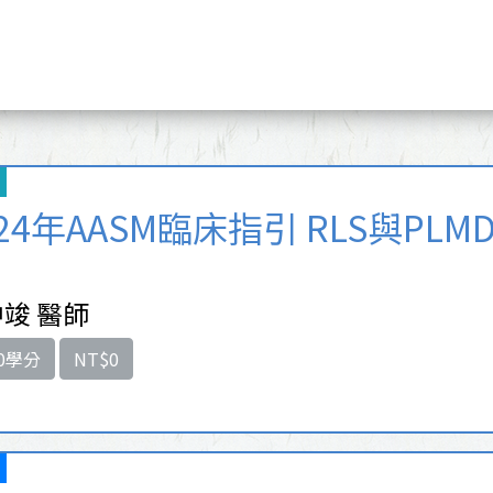
024年AASM臨床指引 RLS與PLM
竣 醫師
0學分
NT$0