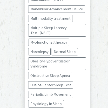
Mandibular Advancement Device
Multimodality treatment
Multiple Sleep Latency 
Test（MSLT）
Myofunctional therapy
Narcolepsy
Normal Sleep
Obesity-Hypoventilation 
Syndrome
Obstructive Sleep Apnea
Out-of-Center Sleep Test
Periodic Limb Movement
Physiology in Sleep