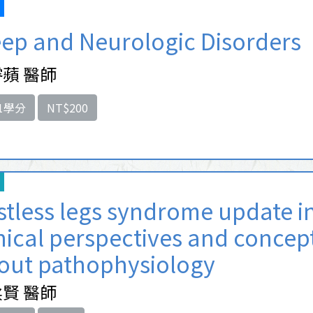
eep and Neurologic Disorders
蘋 醫師
1學分
NT$200
stless legs syndrome update i
inical perspectives and concep
out pathophysiology
賢 醫師