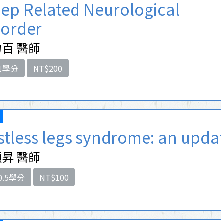
eep Related Neurological
sorder
百 醫師
1學分
NT$200
stless legs syndrome: an upda
昇 醫師
0.5學分
NT$100