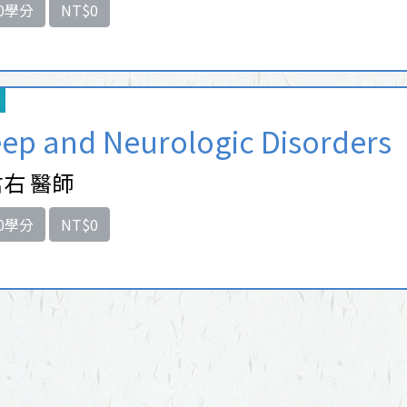
0學分
NT$0
eep and Neurologic Disorders
右 醫師
0學分
NT$0