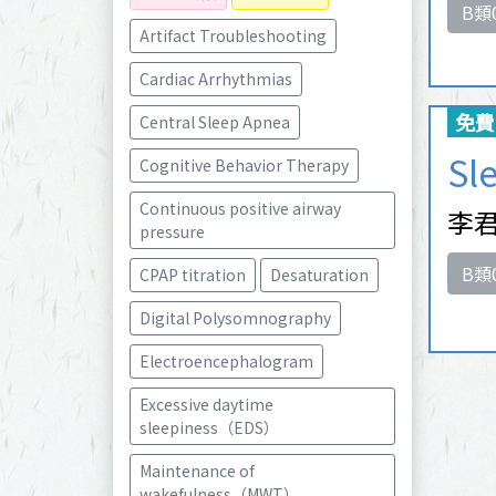
B類
Artifact Troubleshooting
Cardiac Arrhythmias
免費
Central Sleep Apnea
Sl
Cognitive Behavior Therapy
Continuous positive airway 
李君
pressure
B類
CPAP titration
Desaturation
Digital Polysomnography
Electroencephalogram
Excessive daytime 
sleepiness（EDS）
Maintenance of 
wakefulness（MWT）