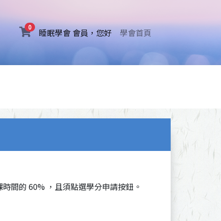
0
(current)
睡眠學會 會員，您好
學會首頁
時間的 60% ，且須點選學分申請按鈕。