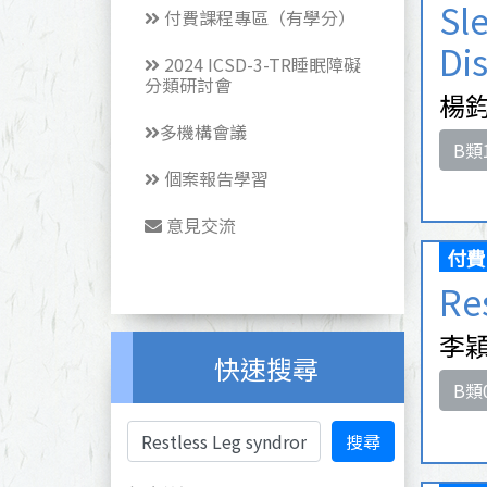
Sl
付費課程專區（有學分）
Di
2024 ICSD-3-TR睡眠障礙
分類研討會
楊鈞
多機構會議
B類
個案報告學習
意見交流
付費
Re
李穎
快速搜尋
B類
搜尋