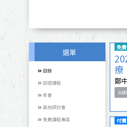
免費
選單
2
療
目錄
鄭中
認證課程
B類
年會
其他研討會
免費課程專區
付費