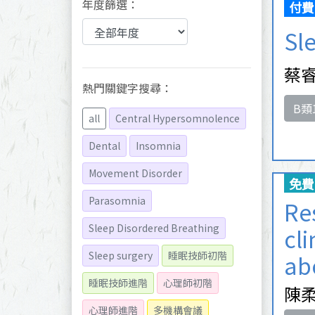
年度篩選：
付費
Sl
蔡睿
熱門關鍵字搜尋：
B類
all
Central Hypersomnolence
Dental
Insomnia
Movement Disorder
免費
Parasomnia
Re
Sleep Disordered Breathing
cl
Sleep surgery
睡眠技師初階
ab
睡眠技師進階
心理師初階
陳柔
心理師進階
多機構會議