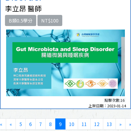
李立昂 醫師
B類0.5學分
NT$100
點擊次數:16
上架日期：2023-01-14
«
«
5
6
7
8
9
10
11
12
13
»