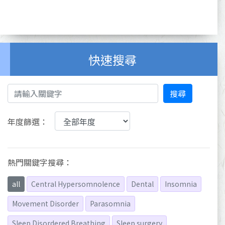
快速搜尋
搜尋
年度篩選：
熱門關鍵字搜尋：
all
Central Hypersomnolence
Dental
Insomnia
Movement Disorder
Parasomnia
Sleep Disordered Breathing
Sleep surgery