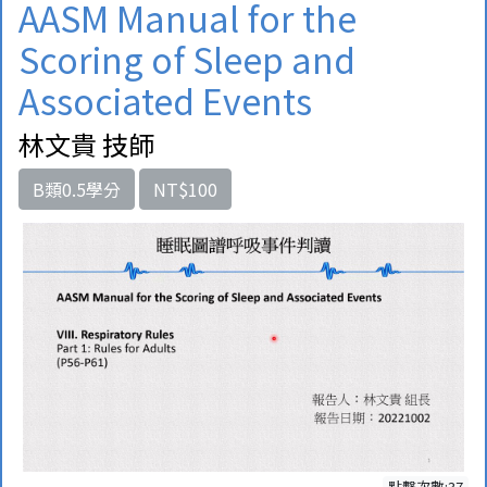
AASM Manual for the
Scoring of Sleep and
Associated Events
林文貴 技師
B類0.5學分
NT$100
點擊次數:37