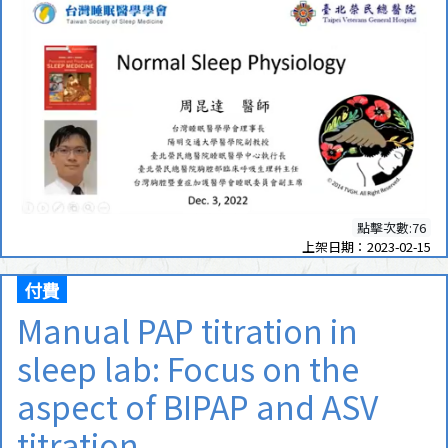
點擊次數:76
上架日期：2023-02-15
付費
Manual PAP titration in
sleep lab: Focus on the
aspect of BIPAP and ASV
titration