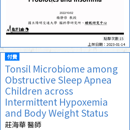
點擊次數:15
上架日期：2023-01-14
付費
Tonsil Microbiome among
Obstructive Sleep Apnea
Children across
Intermittent Hypoxemia
and Body Weight Status
莊海華 醫師