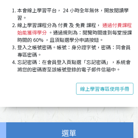
本會線上學習平台， 24 小時全年無休，開放閱讀學
習。
線上學習課程分為 付費 及 免費 課程，
通過付費課程
始能獲得學分
。通過規則為：閱覽時間達到每堂授課
時間的 60% ，且須點選學分申請按鈕。
登入之帳號密碼。帳號：身分證字號，密碼：同會員
專區密碼。
忘記密碼：在會員登入頁點選「忘記密碼」，系統會
將您的密碼寄至該帳號登錄的電子郵件信箱中。
線上學習專區使用手冊
選單