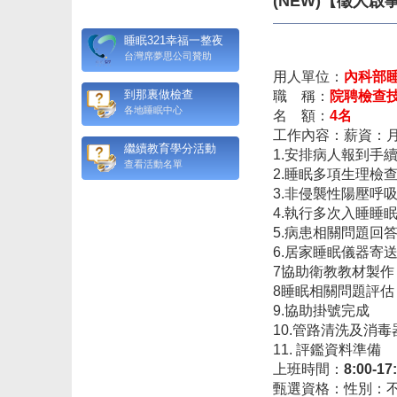
(NEW)【徵人
睡眠321幸福一整夜
台灣席夢思公司贊助
用人單位：
內科部
到那裏做檢查
職
稱：
院聘檢查
各地睡眠中心
名
額：
4
名
工作內容：薪資：
繼續教育學分活動
1.
安排病人報到手
查看活動名單
2.
睡眠多項生理檢
3.
非侵襲性陽壓呼
4.
執行多次入睡睡
5.
病患相關問題回
6.
居家睡眠儀器寄
7
協助衛教教材製作
8
睡眠相關問題評估
9.
協助掛號完成
10.
管路清洗及消毒
11.
評鑑資料準備
上班時間：
8:00-17
甄選資格：性別：