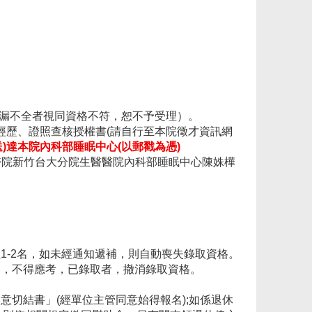
漏不全者視同資格不符，恕不予受理）。
經歷、證照查核授權書
(
請自行至本院徵才資訊網
送
)
達本院內科部睡眠中心
(
以郵戳為憑
)
醫院新竹台大分院生醫醫院內科部睡眠中心陳姝樺
員
1-2
名，如未經通知遞補，則自動喪失錄取資格。
明，不得應考，已錄取者，撤消錄取資格。
同意切結書」
(
經單位主管同意始得報名
);
如係退休