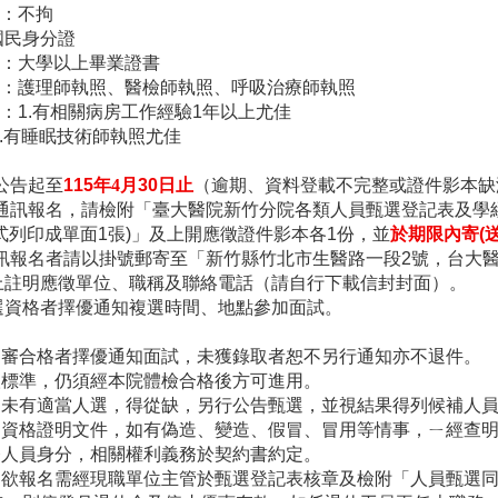
歷：不拘
國民身分證
歷：大學以上畢業證書
試：護理師執照、醫檢師執照、呼吸治療師執照
他：
1.
有相關病房工作經驗
1
年以上尤佳
.
有睡眠技術師執照尤佳
公告起至
115
年4
月
30
日止
（逾期、資料登載不完整或證件影本缺
通訊報名，請檢附「臺大醫院新竹分院各類人員甄選登記表及學
式列印成單面
1
張
)
」及上開應徵證件影本各
1
份，並
於期限內寄
(
訊報名者請以掛號郵寄至「新竹縣竹北市生醫路一段
2
號，台大
上註明應徵單位、職稱及聯絡電話（請自行下載信封封面）。
選資格者擇優通知複選時間、地點參加面試。
初審合格者擇優通知面試，未獲錄取者恕不另行通知亦不退件。
取標準，仍須經本院體檢合格後方可進用。
，未有適當人選，得從缺，另行公告甄選，並視結果得列候補人
之資格證明文件，如有偽造、變造、假冒、冒用等情事，ㄧ經查
務人員身分，相關權利義務於契約書約定。
如欲報名需經現職單位主管於甄選登記表核章及檢附「人員甄選