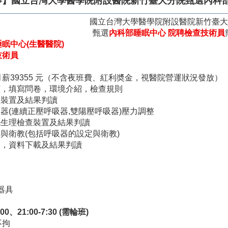
啟事】國立台灣大學醫學院附設醫院新竹臺大分院甄選內科
國立台灣大學醫學院附設醫院新竹臺大
甄選
內科部睡眠中心
院聘檢查技術員
睡眠中心
(
生醫醫院
)
技術員
月薪
39355
元（不含夜班費、紅利奬金，視醫院營運狀況發放）
續，填寫問卷，環境介紹，檢查規則
查裝置及結果判讀
吸器
(
連續正壓呼吸器
,
雙陽壓呼吸器
)
壓力調整
眠生理檢查裝置及結果判讀
答與衛教
(
包括呼吸器的設定與衛教
)
送，資料下載及結果判讀
器具
:00
、
21:00-7:30 (
需輪班
)
不拘