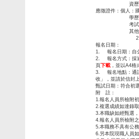
資
應徵證件：個人：
學
考
其
2
報名日期：
1.
報名日期：自
2.
報名方式：採
頁
下載
，並以
A4
格
3.
報名地點：通
收」，並請於信封
甄試日期：符合初
附
註：
1.
報名人員所檢附
2.
複選成績如達錄
3.
本職缺如經甄選
4.
報名人員所檢附
5.
本職務不具有公
6.
另本院現職人員