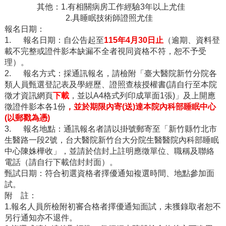
其他：
1.
有相關病房工作經驗
3
年以上尤佳
2.
具睡眠技術師證照尤佳
報名日期：
1.
報名日期：自公告起至
115
年
4
月
30
日止
（逾期、資料登
載不完整或證件影本缺漏不全者視同資格不符，恕不予受
理）。
2.
報名方式：採通訊報名，請檢附「臺大醫院新竹分院各
類人員甄選登記表及學經歷、證照查核授權書
(
請自行至本院
徵才資訊網頁
下載
，並以
A4
格式列印成單面
1
張
)
」及上開應
徵證件影本各
1
份
，並於期限內寄
(
送
)
達本院內科部睡眠中心
(
以郵戳為憑
)
3.
報名地點：通訊報名者請以掛號郵寄至「新竹縣竹北市
生醫路一段
2
號，台大醫院新竹台大分院生醫醫院內科部睡眠
中心陳姝樺收」，並請於信封上註明應徵單位、職稱及聯絡
電話（請自行下載信封封面）。
甄試日期：符合初選資格者擇優通知複選時間、地點參加面
試。
附
註：
1.
報名人員所檢附初審合格者擇優通知面試，未獲錄取者恕不
另行通知亦不退件。