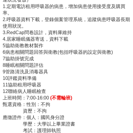
1.
定期電訪租用呼吸器的病患，增加病患使用接受度及購買
率。
2.
呼吸器資料下載，登錄個案管理系統，追蹤病患呼吸器長期
使用狀況。
3.RedCap
問卷設計，資料庫維持
4.
居家睡眠儀器寄送，資料下載
5
協助衛教教材製作
6
病患相關問題回答與衛教
(
包括呼吸器的設定與衛教
)
7
協助掛號完成
8
睡眠相關問題評估
9
管路清洗及消毒器具
10
評鑑資料準備
11
協助租用呼吸器
12
聯絡病人睡眠檢查
上班時間：
7:00-16:00
(
不需輪班
)
甄選資格：性別：不拘
資歷：不拘
應徵證件：個人：國民身分證
學歷：大學以上畢業證書
考試：護理師執照