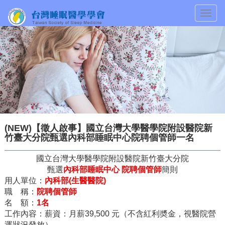
Togg
navig
(NEW)【徵人啟事】國立台灣大學醫學院附設醫院新
竹臺大分院甄選內科部睡眠中心院聘個管師一名
國立台灣大學醫學院附設醫院新竹臺大分院
甄選
內科部睡眠中心
院聘個管師
簡則
用人單位：
內科部
(
生醫醫院
)
職
稱：
院聘個管師
名
額：
1
名
工作內容：薪資：月薪
39,500
元（不含紅利奬金，視醫院營
運狀況發放）