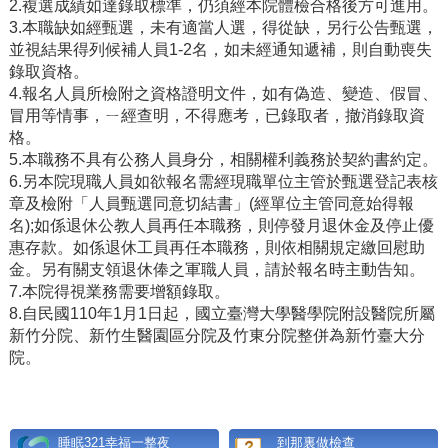
2.
複選成績如達錄取標準，仍須經本院體檢合格後方可進用。
3.
本職缺如經甄選，未有適當人選，得從缺，另行公告甄選，
並視結果得列候補人員
1-2
名，如未經通知遞補，則自動喪失
錄取資格。
4.
報名人員所檢附之資格證明文件，如有偽造、變造、假冒、
冒用等情事，ㄧ經查明，不得應考，已錄取者，撤消錄取資
格。
5.
本職務不具有公務人員身分，相關權利義務於契約書約定。
6.
另本院現職人員如欲報名需經現職單位主管於甄選登記表核
章及檢附「人員甄選同意切結書」
(
經單位主管同意始得報
名
);
如係退休公教人員再任本職務，則停發月退休金及停止優
惠存款。如係退休工員再任本職務，則依相關規定繳回慰助
金。另有關支領退休俸之軍職人員，請於報名時主動告知。
7.
本院得視業務需要增額錄取。
8.
自民國
110
年
1
月
1
日起，國立臺灣大學醫學院附設醫院所屬
新竹分院、新竹生醫園區分院及竹東分院整併為新竹臺大分
院。
睡眠321幸福一整夜
到那裏做檢查