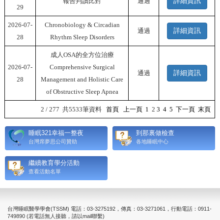
報告判讀比對
通過
詳細資訊
29
2026-07-
Chronobiology & Circadian
通過
詳細資訊
28
Rhythm Sleep Disorders
成人OSA的全方位治療
2026-07-
Comprehensive Surgical
通過
詳細資訊
28
Management and Holistic Care
of Obstructive Sleep Apnea
2 / 277 共5533筆資料
首頁
上一頁
1
2
3
4
5
下一頁
末頁
睡眠321幸福一整夜
到那裏做檢查
台灣席夢思公司贊助
各地睡眠中心
繼續教育學分活動
查看活動名單
台灣睡眠醫學學會(TSSM) 電話：03-3275192，傳真：03-3271061，行動電話：0911-
749890 (若電話無人接聽，請以mail聯繫)