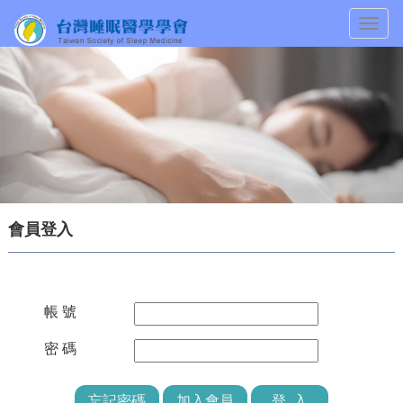
Togg
navig
會員登入
帳 號
密 碼