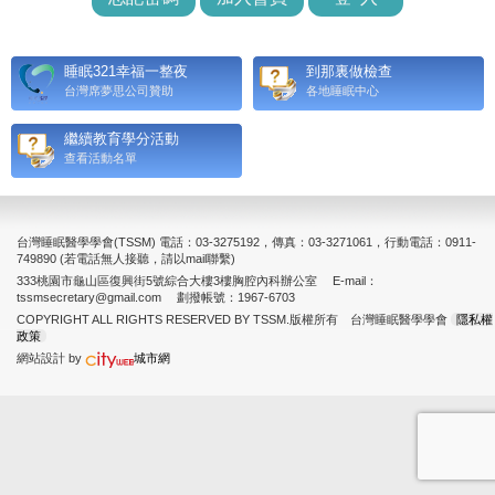
睡眠321幸福一整夜
到那裏做檢查
台灣席夢思公司贊助
各地睡眠中心
繼續教育學分活動
查看活動名單
台灣睡眠醫學學會(TSSM) 電話：03-3275192，傳真：03-3271061，行動電話：0911-
749890 (若電話無人接聽，請以mail聯繫)
333桃園市龜山區復興街5號綜合大樓3樓胸腔內科辦公室 E-mail：
tssmsecretary@gmail.com 劃撥帳號：1967-6703
COPYRIGHT ALL RIGHTS RESERVED BY TSSM.版權所有 台灣睡眠醫學學會
隱私權
政策
網站設計 by
城市網