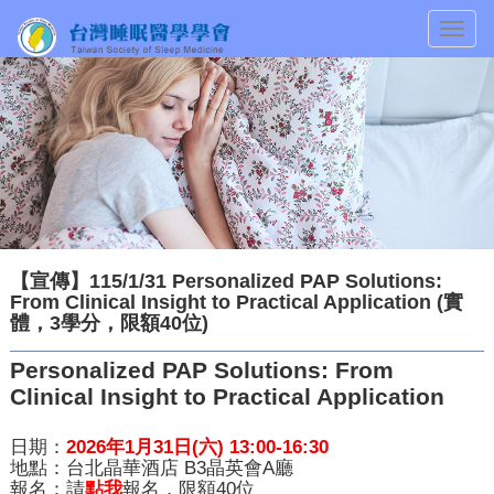
Togg
navig
【宣傳】115/1/31 Personalized PAP Solutions:
From Clinical Insight to Practical Application (實
體，3學分，限額40位)
Personalized PAP Solutions: From
Clinical Insight to Practical Application
日期：
2026
年
1
月
31
日
(
六
) 13:00-16:30
地點：台北晶華酒店
B3
晶英會
A
廳
報名：請
點我
報名，限額
40
位