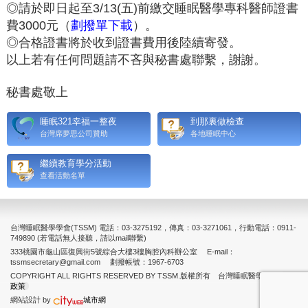
◎請於即日起至
3/13(
五
)
前繳交睡眠醫學專科醫師證書
費
3000
元（
劃撥單下載
）。
◎合格證書將於收到證書費用後陸續寄發。
以上若有任何問題請不吝與秘書處聯繫，謝謝。
秘書處敬上
睡眠321幸福一整夜
到那裏做檢查
台灣席夢思公司贊助
各地睡眠中心
繼續教育學分活動
查看活動名單
台灣睡眠醫學學會(TSSM) 電話：03-3275192，傳真：03-3271061，行動電話：0911-
749890 (若電話無人接聽，請以mail聯繫)
333桃園市龜山區復興街5號綜合大樓3樓胸腔內科辦公室 E-mail：
tssmsecretary@gmail.com 劃撥帳號：1967-6703
COPYRIGHT ALL RIGHTS RESERVED BY TSSM.版權所有 台灣睡眠醫學學會
隱私權
政策
網站設計 by
城市網