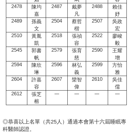
2478
2487
2488
陳均
戴夢
賴佳
嘉
凡
妤
2489
2504
2507
孫義
蔡哲
吳政
文
楷
宏
2510
2518
2522
黃胤
張禎
廖峻
凱
容
毅
2545
2579
2590
郭書
張育
王耀
帆
慈
增
2594
2596
2599
陳欣
林弘
方怡
琳
義
雅
2604
2607
2610
許嘉
欒智
吳佳
容
偉
儒
2612
張芝
一
一
一
一
榕
◎恭喜以上名單（共
25
人）通過本會第十六屆睡眠專
科醫師認證。