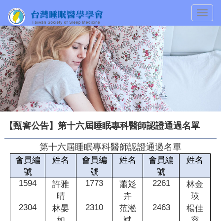
Togg
navig
【甄審公告】第十六屆睡眠專科醫師認證通過名單
第十六屆睡眠專科醫師認證通過名單
會員編
姓名
會員編
姓名
會員編
姓名
號
號
號
1594
1773
2261
許雅
蕭彣
林金
晴
卉
瑛
2304
2310
2463
林晏
范淞
楊佳
如
斌
容