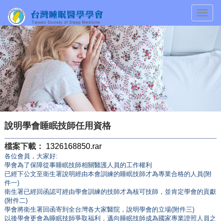
Togg
navig
說明學會睡眠技師任用資格
檔案下載：
1326168850.rar
各位會員，大家好:
學會為了保障從事睡眠技師相關醫護人員的工作權利
已經下公文至衛生署說明經由本會訓練的睡眠技師才為專業合格的人員(附
件一)
衛生署已經回函認可經由學會訓練的技師才為核可技師，並肯定學會的貢獻
(附件二)
學會將衛生署回函寄到全台灣各大家醫院，說明學會的立場(附件三)
以後學會更會為睡眠技師爭取福利，邁向睡眠技師成為國家專業證照人員之