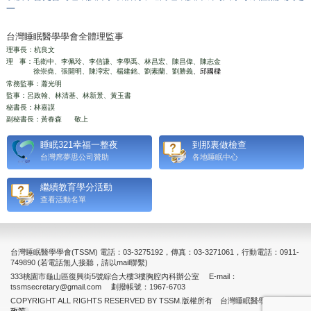
一
台灣睡眠醫學學會全體理監事
理事長：杭良文
理 事：毛衛中、李佩玲、李信謙、李學禹、林昌宏、陳昌偉、陳志金
徐崇堯、張開明、陳濘宏、楊建銘、劉素蘭、劉勝義
、邱國樑
常務監事：蕭光明
監事：呂政翰、林清基、林新景、黃玉書
秘書長：林嘉謨
副秘書長：黃春森 敬上
睡眠321幸福一整夜
到那裏做檢查
台灣席夢思公司贊助
各地睡眠中心
繼續教育學分活動
查看活動名單
台灣睡眠醫學學會(TSSM) 電話：03-3275192，傳真：03-3271061，行動電話：0911-
749890 (若電話無人接聽，請以mail聯繫)
333桃園市龜山區復興街5號綜合大樓3樓胸腔內科辦公室 E-mail：
tssmsecretary@gmail.com 劃撥帳號：1967-6703
COPYRIGHT ALL RIGHTS RESERVED BY TSSM.版權所有 台灣睡眠醫學學會
隱私權