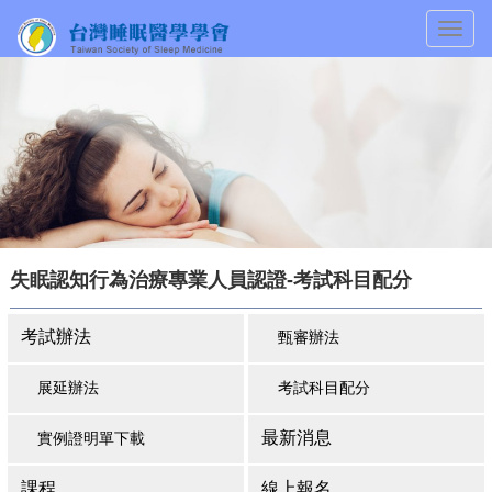
Togg
navig
失眠認知行為治療專業人員認證-考試科目配分
考試辦法
甄審辦法
展延辦法
考試科目配分
最新消息
實例證明單下載
課程
線上報名