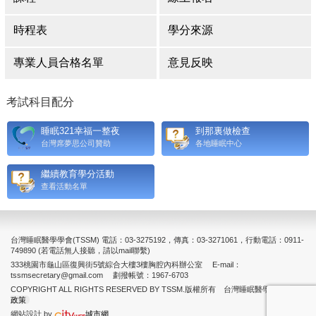
時程表
學分來源
專業人員合格名單
意見反映
考試科目配分
睡眠321幸福一整夜
到那裏做檢查
台灣席夢思公司贊助
各地睡眠中心
繼續教育學分活動
查看活動名單
台灣睡眠醫學學會(TSSM) 電話：03-3275192，傳真：03-3271061，行動電話：0911-
749890 (若電話無人接聽，請以mail聯繫)
333桃園市龜山區復興街5號綜合大樓3樓胸腔內科辦公室 E-mail：
tssmsecretary@gmail.com 劃撥帳號：1967-6703
COPYRIGHT ALL RIGHTS RESERVED BY TSSM.版權所有 台灣睡眠醫學學會
隱私權
政策
網站設計 by
城市網